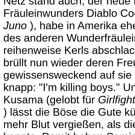
Netz stand auch, der neue
Fräuleinwunders Diablo Co
Juno
), habe in Amerika eh
des anderen Wunderfräulei
reihenweise Kerls abschlach
brüllt nun wieder deren Fr
gewissensweckend auf sie 
knapp: "I'm killing boys." 
Kusama (gelobt für
Girlfigh
) lässt die Böse die Gute 
mehr Blut vergießen, als di